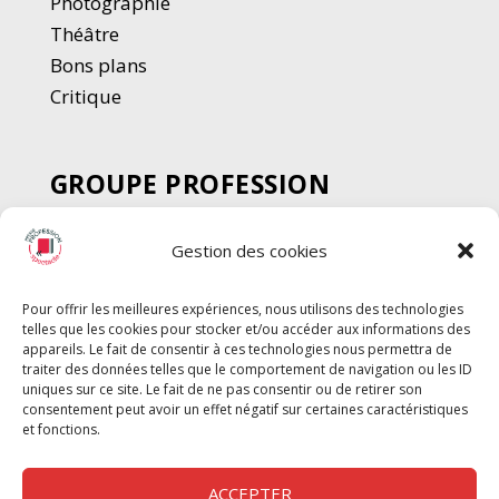
Photographie
Thé
â
tre
Bons plans
Critique
GROUPE PROFESSION
SPECTACLE
Gestion des cookies
Chèque Intermittents
Henotes
Pour offrir les meilleures expériences, nous utilisons des technologies
Chèque Compta
telles que les cookies pour stocker et/ou accéder aux informations des
Chèque Emploi Spectacle
appareils. Le fait de consentir à ces technologies nous permettra de
traiter des données telles que le comportement de navigation ou les ID
G-Pods
uniques sur ce site. Le fait de ne pas consentir ou de retirer son
consentement peut avoir un effet négatif sur certaines caractéristiques
Profession Audio-visuel
Suivre
Suivre
et fonctions.
Le Cahier Pro
ACCEPTER