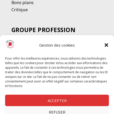
Bons plans
Critique
GROUPE PROFESSION
SPECTACLE
Gestion des cookies
Chèque Intermittents
Henotes
Pour offrir les meilleures expériences, nous utilisons des technologies
Chèque Compta
telles que les cookies pour stocker et/ou accéder aux informations des
Chèque Emploi Spectacle
appareils. Le fait de consentir à ces technologies nous permettra de
traiter des données telles que le comportement de navigation ou les ID
G-Pods
uniques sur ce site. Le fait de ne pas consentir ou de retirer son
consentement peut avoir un effet négatif sur certaines caractéristiques
Profession Audio-visuel
Suivre
Suivre
et fonctions.
Le Cahier Pro
ACCEPTER
REFUSER