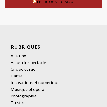
LES BLOGS DU MAG’
RUBRIQUES
A la une
Actus du spectacle
Cirque et rue
Danse
Innovations et numérique
Musique et opéra
Photographie
Thé
â
tre