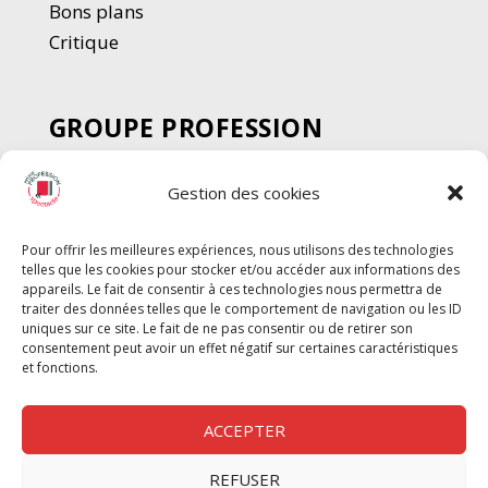
Bons plans
Critique
GROUPE PROFESSION
SPECTACLE
Gestion des cookies
Chèque Intermittents
Henotes
Pour offrir les meilleures expériences, nous utilisons des technologies
Chèque Compta
telles que les cookies pour stocker et/ou accéder aux informations des
Chèque Emploi Spectacle
appareils. Le fait de consentir à ces technologies nous permettra de
traiter des données telles que le comportement de navigation ou les ID
G-Pods
uniques sur ce site. Le fait de ne pas consentir ou de retirer son
consentement peut avoir un effet négatif sur certaines caractéristiques
Profession Audio-visuel
Suivre
Suivre
et fonctions.
Le Cahier Pro
ACCEPTER
REFUSER