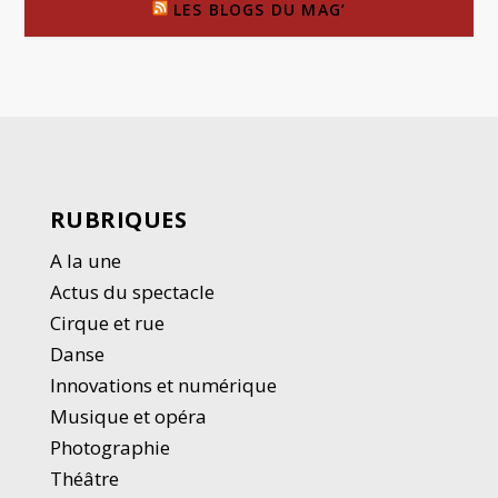
LES BLOGS DU MAG’
RUBRIQUES
A la une
Actus du spectacle
Cirque et rue
Danse
Innovations et numérique
Musique et opéra
Photographie
Thé
â
tre