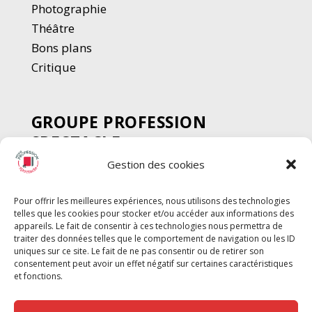
Photographie
Thé
â
tre
Bons plans
Critique
GROUPE PROFESSION
SPECTACLE
Gestion des cookies
Chèque Intermittents
Henotes
Pour offrir les meilleures expériences, nous utilisons des technologies
Chèque Compta
telles que les cookies pour stocker et/ou accéder aux informations des
Chèque Emploi Spectacle
appareils. Le fait de consentir à ces technologies nous permettra de
traiter des données telles que le comportement de navigation ou les ID
G-Pods
uniques sur ce site. Le fait de ne pas consentir ou de retirer son
consentement peut avoir un effet négatif sur certaines caractéristiques
Profession Audio-visuel
Suivre
Suivre
et fonctions.
Le Cahier Pro