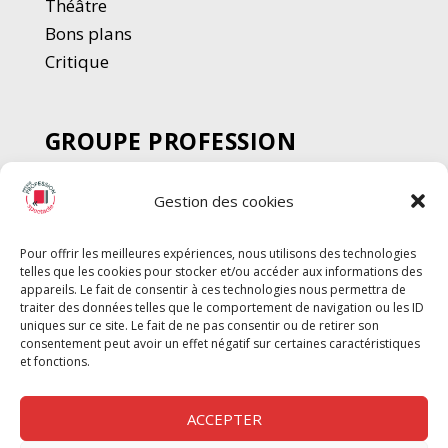
Thé
â
tre
Bons plans
Critique
GROUPE PROFESSION
SPECTACLE
Gestion des cookies
Chèque Intermittents
Henotes
Pour offrir les meilleures expériences, nous utilisons des technologies
Chèque Compta
telles que les cookies pour stocker et/ou accéder aux informations des
Chèque Emploi Spectacle
appareils. Le fait de consentir à ces technologies nous permettra de
traiter des données telles que le comportement de navigation ou les ID
G-Pods
uniques sur ce site. Le fait de ne pas consentir ou de retirer son
consentement peut avoir un effet négatif sur certaines caractéristiques
Profession Audio-visuel
Suivre
Suivre
et fonctions.
Le Cahier Pro
ACCEPTER