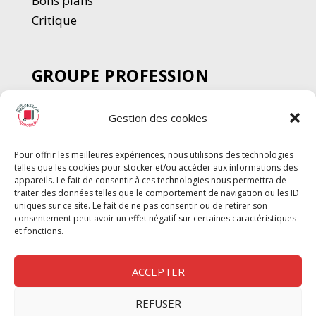
Bons plans
Critique
GROUPE PROFESSION
SPECTACLE
Gestion des cookies
Chèque Intermittents
Henotes
Pour offrir les meilleures expériences, nous utilisons des technologies
Chèque Compta
telles que les cookies pour stocker et/ou accéder aux informations des
appareils. Le fait de consentir à ces technologies nous permettra de
Chèque Emploi Spectacle
traiter des données telles que le comportement de navigation ou les ID
G-Pods
uniques sur ce site. Le fait de ne pas consentir ou de retirer son
consentement peut avoir un effet négatif sur certaines caractéristiques
Profession Audio-visuel
Suivre
Suivre
et fonctions.
Le Cahier Pro
ACCEPTER
REFUSER