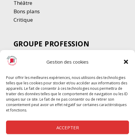
Thé
â
tre
Bons plans
Critique
GROUPE PROFESSION
SPECTACLE
Gestion des cookies
Chèque Intermittents
Henotes
Pour offrir les meilleures expériences, nous utilisons des technologies
Chèque Compta
telles que les cookies pour stocker et/ou accéder aux informations des
Chèque Emploi Spectacle
appareils. Le fait de consentir à ces technologies nous permettra de
traiter des données telles que le comportement de navigation ou les ID
G-Pods
uniques sur ce site. Le fait de ne pas consentir ou de retirer son
consentement peut avoir un effet négatif sur certaines caractéristiques
Profession Audio-visuel
Suivre
Suivre
et fonctions.
Le Cahier Pro
ACCEPTER