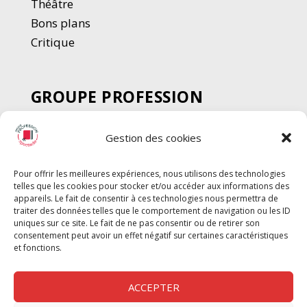
Thé
â
tre
Bons plans
Critique
GROUPE PROFESSION
SPECTACLE
Gestion des cookies
Chèque Intermittents
Henotes
Pour offrir les meilleures expériences, nous utilisons des technologies
Chèque Compta
telles que les cookies pour stocker et/ou accéder aux informations des
Chèque Emploi Spectacle
appareils. Le fait de consentir à ces technologies nous permettra de
traiter des données telles que le comportement de navigation ou les ID
G-Pods
uniques sur ce site. Le fait de ne pas consentir ou de retirer son
consentement peut avoir un effet négatif sur certaines caractéristiques
Profession Audio-visuel
Suivre
Suivre
et fonctions.
Le Cahier Pro
ACCEPTER