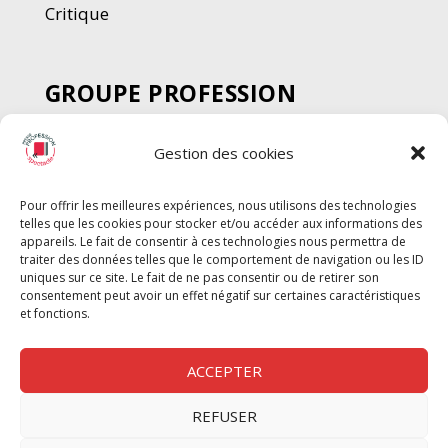
Critique
GROUPE PROFESSION
SPECTACLE
Gestion des cookies
Chèque Intermittents
Henotes
Pour offrir les meilleures expériences, nous utilisons des technologies
Chèque Compta
telles que les cookies pour stocker et/ou accéder aux informations des
Chèque Emploi Spectacle
appareils. Le fait de consentir à ces technologies nous permettra de
traiter des données telles que le comportement de navigation ou les ID
G-Pods
uniques sur ce site. Le fait de ne pas consentir ou de retirer son
consentement peut avoir un effet négatif sur certaines caractéristiques
Profession Audio-visuel
Suivre
Suivre
et fonctions.
Le Cahier Pro
ACCEPTER
REFUSER