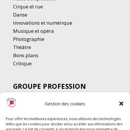
Cirque et rue
Danse
Innovations et numérique
Musique et opéra
Photographie
Thé
â
tre
Bons plans
Critique
GROUPE PROFESSION
SPECTACLE
Gestion des cookies
Chèque Intermittents
Henotes
Pour offrir les meilleures expériences, nous utilisons des technologies
Chèque Compta
telles que les cookies pour stocker et/ou accéder aux informations des
appareils. Le fait de consentir à ces technologies nous permettra de