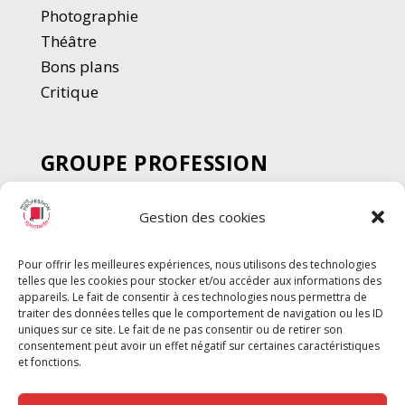
Photographie
Thé
â
tre
Bons plans
Critique
GROUPE PROFESSION
SPECTACLE
Gestion des cookies
Chèque Intermittents
Henotes
Pour offrir les meilleures expériences, nous utilisons des technologies
Chèque Compta
telles que les cookies pour stocker et/ou accéder aux informations des
Chèque Emploi Spectacle
appareils. Le fait de consentir à ces technologies nous permettra de
traiter des données telles que le comportement de navigation ou les ID
G-Pods
uniques sur ce site. Le fait de ne pas consentir ou de retirer son
consentement peut avoir un effet négatif sur certaines caractéristiques
Profession Audio-visuel
Suivre
Suivre
et fonctions.
Le Cahier Pro