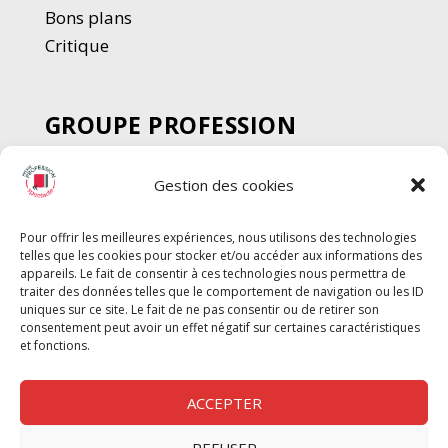
Bons plans
Critique
GROUPE PROFESSION
SPECTACLE
Gestion des cookies
Chèque Intermittents
Henotes
Pour offrir les meilleures expériences, nous utilisons des technologies
Chèque Compta
telles que les cookies pour stocker et/ou accéder aux informations des
Chèque Emploi Spectacle
appareils. Le fait de consentir à ces technologies nous permettra de
traiter des données telles que le comportement de navigation ou les ID
G-Pods
uniques sur ce site. Le fait de ne pas consentir ou de retirer son
consentement peut avoir un effet négatif sur certaines caractéristiques
Profession Audio-visuel
Suivre
Suivre
et fonctions.
Le Cahier Pro
ACCEPTER
REFUSER