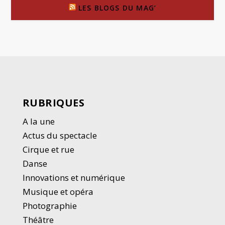
LES BLOGS DU MAG’
RUBRIQUES
A la une
Actus du spectacle
Cirque et rue
Danse
Innovations et numérique
Musique et opéra
Photographie
Thé
â
tre