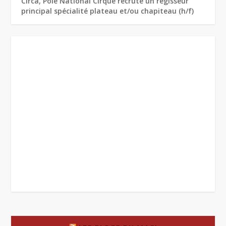
Circa, Pôle National Cirque recrute un régisseur
principal spécialité plateau et/ou chapiteau (h/f)