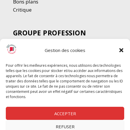
Bons plans
Critique
GROUPE PROFESSION
SPECTACLE
Gestion des cookies
Chèque Intermittents
Henotes
Pour offrir les meilleures expériences, nous utilisons des technologies
Chèque Compta
telles que les cookies pour stocker et/ou accéder aux informations des
Chèque Emploi Spectacle
appareils. Le fait de consentir à ces technologies nous permettra de
traiter des données telles que le comportement de navigation ou les ID
G-Pods
uniques sur ce site. Le fait de ne pas consentir ou de retirer son
consentement peut avoir un effet négatif sur certaines caractéristiques
Profession Audio-visuel
Suivre
Suivre
et fonctions.
Le Cahier Pro
ACCEPTER
REFUSER