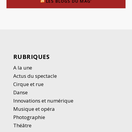
LES BLOGS DU MAG’
RUBRIQUES
A la une
Actus du spectacle
Cirque et rue
Danse
Innovations et numérique
Musique et opéra
Photographie
Thé
â
tre