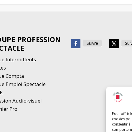
UPE PROFESSION
Suivre
Sui
CTACLE
e Intermittents
tes
ue Compta
e Emploi Spectacle
ds
ssion Audio-visuel
hier Pro
Pour offrir 
cookies pou
consentir à
comportement