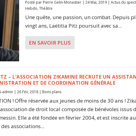
Posté par
Pierre Gelin-Monastier
|
24 Mai, 2019
|
Actus du spect
Hebdo
,
Théâtre
Une quête, une passion, un combat. Depuis p
vingt ans, Laëtitia Pitz poursuit avec sa...
EN SAVOIR PLUS
ETZ – L’ASSOCIATION ZIKAMINE RECRUTE UN ASSISTA
NISTRATION ET DE COORDINATION GÉNÉRALE
S-admin
|
26 Fév, 2018
|
Bons plans
ON ! Offre réservée aux jeunes de moins de 30 ans ! Zi
 association de droit local composée de bénévoles issus 
essin. Elle a été fondée en février 2004, et est inscrite a
 des associations...