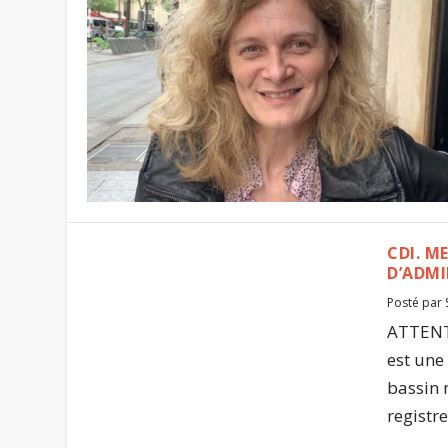
CDI. M
D’ADMI
Posté par
ATTENTI
est une
bassin m
registre