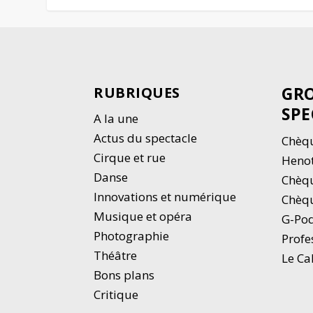
GRO
RUBRIQUES
SPE
A la une
Actus du spectacle
Chèqu
Cirque et rue
Heno
Danse
Chèq
Innovations et numérique
Chèqu
Musique et opéra
G-Po
Photographie
Profe
Thé
â
tre
Le Ca
Bons plans
Critique