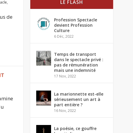
LE FLASH
acle
,
lus de
Profession Spectacle
devient Profession
Culture
6 Déc, 2022
Temps de transport
dans le spectacle privé :
pas de rémunération
mais une indemnité
NT
17 Nov, 2022
La marionnette est-elle
kamine
sérieusement un art à
part entière ?
du
16 Nov, 2022
u
La poésie, ce gouffre