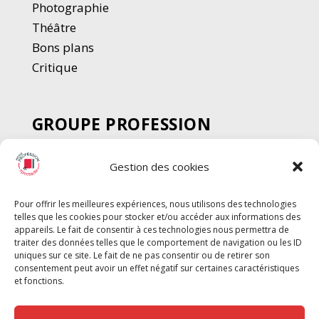
Photographie
Thé
â
tre
Bons plans
Critique
GROUPE PROFESSION
SPECTACLE
Gestion des cookies
Chèque Intermittents
Henotes
Pour offrir les meilleures expériences, nous utilisons des technologies
Chèque Compta
telles que les cookies pour stocker et/ou accéder aux informations des
Chèque Emploi Spectacle
appareils. Le fait de consentir à ces technologies nous permettra de
traiter des données telles que le comportement de navigation ou les ID
G-Pods
uniques sur ce site. Le fait de ne pas consentir ou de retirer son
consentement peut avoir un effet négatif sur certaines caractéristiques
Profession Audio-visuel
Suivre
Suivre
et fonctions.
Le Cahier Pro