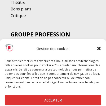
Thé
â
tre
Bons plans
Critique
GROUPE PROFESSION
SPECTACLE
Gestion des cookies
Chèque Intermittents
Henotes
Pour offrir les meilleures expériences, nous utilisons des technologies
Chèque Compta
telles que les cookies pour stocker et/ou accéder aux informations des
Chèque Emploi Spectacle
appareils. Le fait de consentir à ces technologies nous permettra de
traiter des données telles que le comportement de navigation ou les ID
G-Pods
uniques sur ce site. Le fait de ne pas consentir ou de retirer son
consentement peut avoir un effet négatif sur certaines caractéristiques
Profession Audio-visuel
Suivre
Suivre
et fonctions.
Le Cahier Pro
ACCEPTER