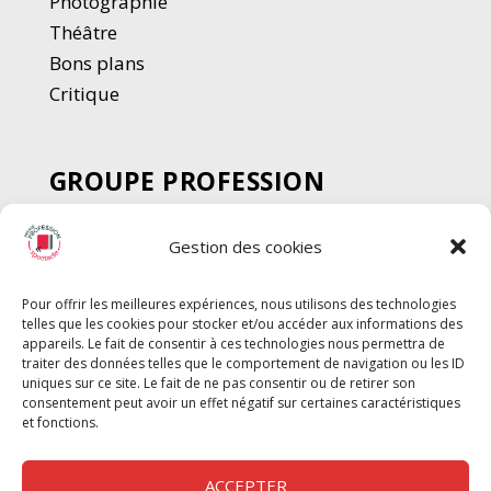
Photographie
Thé
â
tre
Bons plans
Critique
GROUPE PROFESSION
SPECTACLE
Gestion des cookies
Chèque Intermittents
Henotes
Pour offrir les meilleures expériences, nous utilisons des technologies
Chèque Compta
telles que les cookies pour stocker et/ou accéder aux informations des
Chèque Emploi Spectacle
appareils. Le fait de consentir à ces technologies nous permettra de
traiter des données telles que le comportement de navigation ou les ID
G-Pods
uniques sur ce site. Le fait de ne pas consentir ou de retirer son
consentement peut avoir un effet négatif sur certaines caractéristiques
Profession Audio-visuel
Suivre
Suivre
et fonctions.
Le Cahier Pro
ACCEPTER