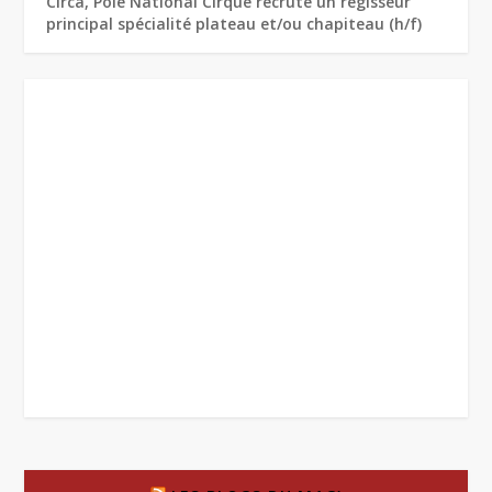
Circa, Pôle National Cirque recrute un régisseur
principal spécialité plateau et/ou chapiteau (h/f)