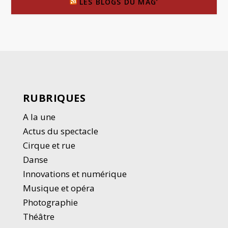
LES BLOGS DU MAG’
RUBRIQUES
A la une
Actus du spectacle
Cirque et rue
Danse
Innovations et numérique
Musique et opéra
Photographie
Thé
â
tre