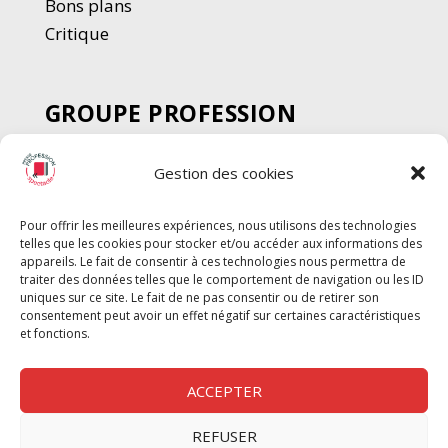
Bons plans
Critique
GROUPE PROFESSION
SPECTACLE
Gestion des cookies
Chèque Intermittents
Henotes
Pour offrir les meilleures expériences, nous utilisons des technologies
Chèque Compta
telles que les cookies pour stocker et/ou accéder aux informations des
Chèque Emploi Spectacle
appareils. Le fait de consentir à ces technologies nous permettra de
traiter des données telles que le comportement de navigation ou les ID
G-Pods
uniques sur ce site. Le fait de ne pas consentir ou de retirer son
consentement peut avoir un effet négatif sur certaines caractéristiques
Profession Audio-visuel
Suivre
Suivre
et fonctions.
Le Cahier Pro
ACCEPTER
REFUSER