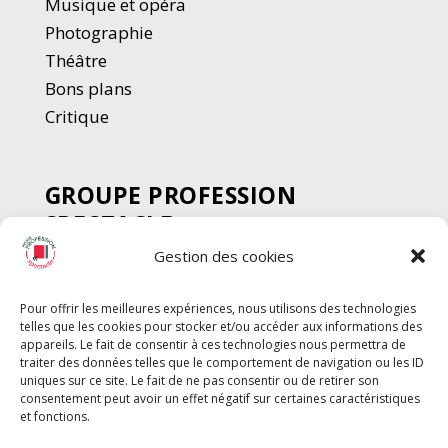
Musique et opéra
Photographie
Thé
â
tre
Bons plans
Critique
GROUPE PROFESSION
SPECTACLE
Gestion des cookies
Chèque Intermittents
Henotes
Pour offrir les meilleures expériences, nous utilisons des technologies
Chèque Compta
telles que les cookies pour stocker et/ou accéder aux informations des
Chèque Emploi Spectacle
appareils. Le fait de consentir à ces technologies nous permettra de
traiter des données telles que le comportement de navigation ou les ID
G-Pods
uniques sur ce site. Le fait de ne pas consentir ou de retirer son
consentement peut avoir un effet négatif sur certaines caractéristiques
Profession Audio-visuel
Suivre
Suivre
et fonctions.
Le Cahier Pro