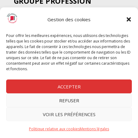
GROUPE PROFESSION
SPECTACLE
Gestion des cookies
Chèque Intermittents
Henotes
Pour offrir les meilleures expériences, nous utilisons des technologies
Chèque Compta
telles que les cookies pour stocker et/ou accéder aux informations des
Chèque Emploi Spectacle
appareils. Le fait de consentir à ces technologies nous permettra de
traiter des données telles que le comportement de navigation ou les ID
G-Pods
uniques sur ce site. Le fait de ne pas consentir ou de retirer son
consentement peut avoir un effet négatif sur certaines caractéristiques
Profession Audio-visuel
Suivre
Suivre
et fonctions.
Le Cahier Pro
ACCEPTER
REFUSER
Nous contacter
VOIR LES PRÉFÉRENCES
Politique de confidentilité
Politique relative aux cookies
Mentions légales