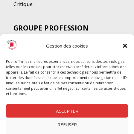
Critique
GROUPE PROFESSION
SPECTACLE
Gestion des cookies
Chèque Intermittents
Henotes
Pour offrir les meilleures expériences, nous utilisons des technologies
Chèque Compta
telles que les cookies pour stocker et/ou accéder aux informations des
Chèque Emploi Spectacle
appareils. Le fait de consentir à ces technologies nous permettra de
traiter des données telles que le comportement de navigation ou les ID
G-Pods
uniques sur ce site. Le fait de ne pas consentir ou de retirer son
consentement peut avoir un effet négatif sur certaines caractéristiques
Profession Audio-visuel
Suivre
Suivre
et fonctions.
Le Cahier Pro
ACCEPTER
REFUSER