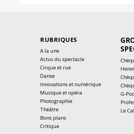
GRO
RUBRIQUES
SPE
A la une
Actus du spectacle
Chèqu
Cirque et rue
Heno
Danse
Chèq
Innovations et numérique
Chèqu
Musique et opéra
G-Po
Photographie
Profe
Thé
â
tre
Le Ca
Bons plans
Critique