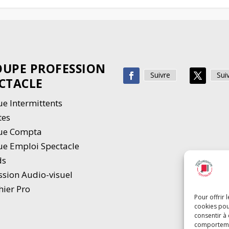
UPE PROFESSION
Suivre
Sui
CTACLE
e Intermittents
tes
ue Compta
e Emploi Spectacle
ds
ssion Audio-visuel
hier Pro
Pour offrir 
cookies pou
consentir à
comportement