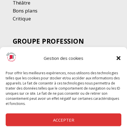
Thé
â
tre
Bons plans
Critique
GROUPE PROFESSION
SPECTACLE
Gestion des cookies
Chèque Intermittents
Henotes
Pour offrir les meilleures expériences, nous utilisons des technologies
Chèque Compta
telles que les cookies pour stocker et/ou accéder aux informations des
Chèque Emploi Spectacle
appareils. Le fait de consentir à ces technologies nous permettra de
traiter des données telles que le comportement de navigation ou les ID
G-Pods
uniques sur ce site. Le fait de ne pas consentir ou de retirer son
consentement peut avoir un effet négatif sur certaines caractéristiques
Profession Audio-visuel
Suivre
Suivre
et fonctions.
Le Cahier Pro
ACCEPTER