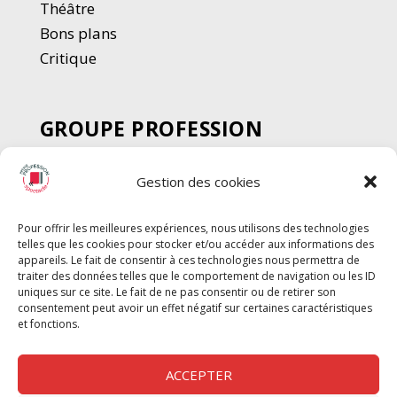
Thé
â
tre
Bons plans
Critique
GROUPE PROFESSION
SPECTACLE
Gestion des cookies
Chèque Intermittents
Henotes
Pour offrir les meilleures expériences, nous utilisons des technologies
Chèque Compta
telles que les cookies pour stocker et/ou accéder aux informations des
Chèque Emploi Spectacle
appareils. Le fait de consentir à ces technologies nous permettra de
traiter des données telles que le comportement de navigation ou les ID
G-Pods
uniques sur ce site. Le fait de ne pas consentir ou de retirer son
consentement peut avoir un effet négatif sur certaines caractéristiques
Profession Audio-visuel
Suivre
Suivre
et fonctions.
Le Cahier Pro
ACCEPTER