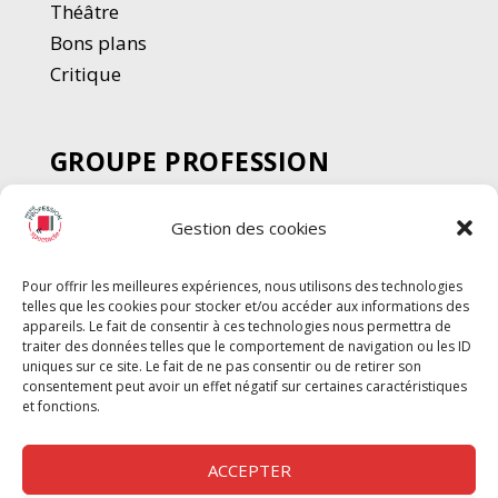
Thé
â
tre
Bons plans
Critique
GROUPE PROFESSION
SPECTACLE
Gestion des cookies
Chèque Intermittents
Henotes
Pour offrir les meilleures expériences, nous utilisons des technologies
Chèque Compta
telles que les cookies pour stocker et/ou accéder aux informations des
Chèque Emploi Spectacle
appareils. Le fait de consentir à ces technologies nous permettra de
traiter des données telles que le comportement de navigation ou les ID
G-Pods
uniques sur ce site. Le fait de ne pas consentir ou de retirer son
consentement peut avoir un effet négatif sur certaines caractéristiques
Profession Audio-visuel
Suivre
Suivre
et fonctions.
Le Cahier Pro
ACCEPTER