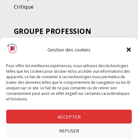
Critique
GROUPE PROFESSION
SPECTACLE
Gestion des cookies
Chèque Intermittents
Henotes
Pour offrir les meilleures expériences, nous utilisons des technologies
Chèque Compta
telles que les cookies pour stocker et/ou accéder aux informations des
Chèque Emploi Spectacle
appareils. Le fait de consentir à ces technologies nous permettra de
traiter des données telles que le comportement de navigation ou les ID
G-Pods
uniques sur ce site. Le fait de ne pas consentir ou de retirer son
consentement peut avoir un effet négatif sur certaines caractéristiques
Profession Audio-visuel
Suivre
Suivre
et fonctions.
Le Cahier Pro
ACCEPTER
REFUSER