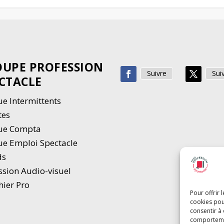
UPE PROFESSION
Suivre
Sui
CTACLE
e Intermittents
tes
ue Compta
e Emploi Spectacle
ds
ssion Audio-visuel
hier Pro
Pour offrir 
cookies pou
consentir à
comportement