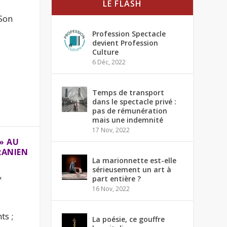
LE FLASH
 Son
Profession Spectacle
devient Profession
Culture
6 Déc, 2022
Temps de transport
dans le spectacle privé :
pas de rémunération
mais une indemnité
17 Nov, 2022
» AU
RANIEN
La marionnette est-elle
sérieusement un art à
&
part entière ?
16 Nov, 2022
ts ;
La poésie, ce gouffre