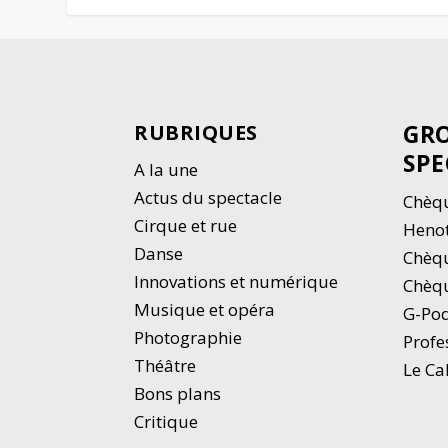
GRO
RUBRIQUES
SPE
A la une
Actus du spectacle
Chèqu
Cirque et rue
Heno
Danse
Chèq
Innovations et numérique
Chèqu
Musique et opéra
G-Po
Photographie
Profe
Thé
â
tre
Le Ca
Bons plans
Critique