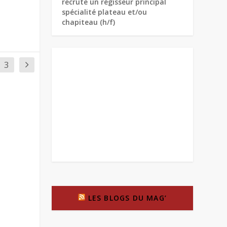
recrute un régisseur principal
spécialité plateau et/ou
chapiteau (h/f)
3
LES BLOGS DU MAG’