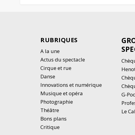
GRO
RUBRIQUES
SPE
A la une
Actus du spectacle
Chèqu
Cirque et rue
Heno
Danse
Chèq
Innovations et numérique
Chèqu
Musique et opéra
G-Po
Photographie
Profe
Thé
â
tre
Le Ca
Bons plans
Critique