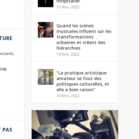
hospitalier
15 Nov, 2022
Quand les scènes
musicales influent sur les
transformations
ATURE
urbaines et créent des
hiérarchies
pectacle
,
14 Nov, 2022
ine
“La pratique artistique
amateur se fout des
politiques culturelles, et
elle a bien raison”
10 Nov, 2022
T PAS