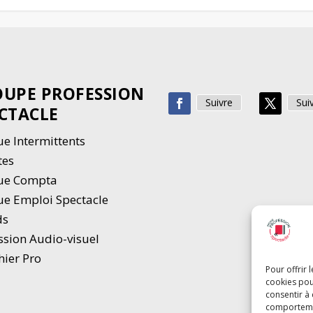
UPE PROFESSION
Suivre
Sui
CTACLE
e Intermittents
tes
ue Compta
e Emploi Spectacle
ds
ssion Audio-visuel
hier Pro
Pour offrir 
cookies pou
consentir à
comportement