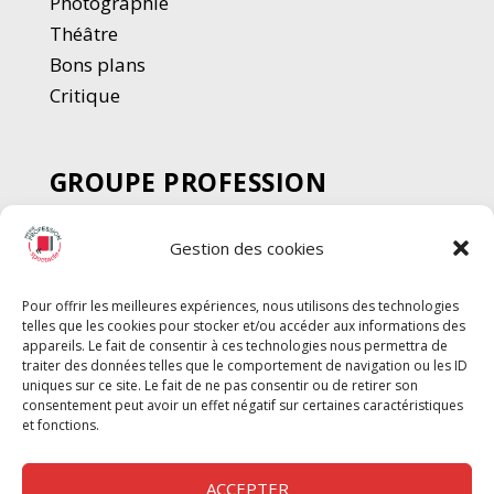
Photographie
Thé
â
tre
Bons plans
Critique
GROUPE PROFESSION
SPECTACLE
Gestion des cookies
Chèque Intermittents
Henotes
Pour offrir les meilleures expériences, nous utilisons des technologies
Chèque Compta
telles que les cookies pour stocker et/ou accéder aux informations des
Chèque Emploi Spectacle
appareils. Le fait de consentir à ces technologies nous permettra de
traiter des données telles que le comportement de navigation ou les ID
G-Pods
uniques sur ce site. Le fait de ne pas consentir ou de retirer son
consentement peut avoir un effet négatif sur certaines caractéristiques
Profession Audio-visuel
Suivre
Suivre
et fonctions.
Le Cahier Pro
ACCEPTER