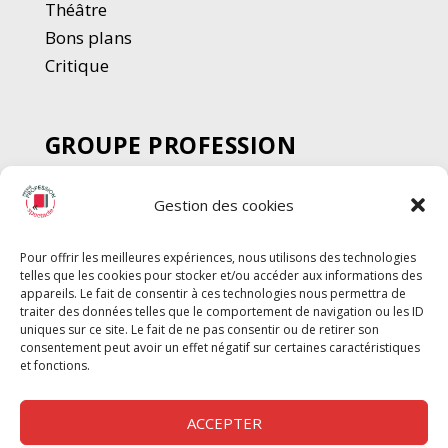
Thé
â
tre
Bons plans
Critique
GROUPE PROFESSION
SPECTACLE
Gestion des cookies
Chèque Intermittents
Henotes
Pour offrir les meilleures expériences, nous utilisons des technologies
Chèque Compta
telles que les cookies pour stocker et/ou accéder aux informations des
Chèque Emploi Spectacle
appareils. Le fait de consentir à ces technologies nous permettra de
traiter des données telles que le comportement de navigation ou les ID
G-Pods
uniques sur ce site. Le fait de ne pas consentir ou de retirer son
consentement peut avoir un effet négatif sur certaines caractéristiques
Profession Audio-visuel
Suivre
Suivre
et fonctions.
Le Cahier Pro
ACCEPTER