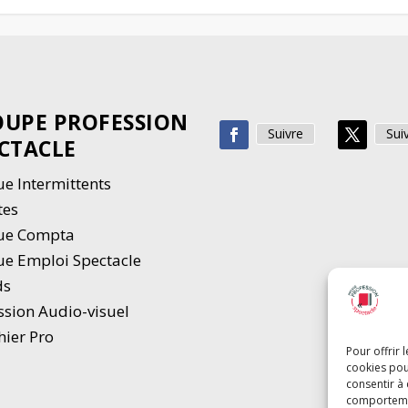
UPE PROFESSION
Suivre
Sui
CTACLE
e Intermittents
tes
ue Compta
e Emploi Spectacle
ds
ssion Audio-visuel
hier Pro
Pour offrir 
cookies pou
consentir à
comportement