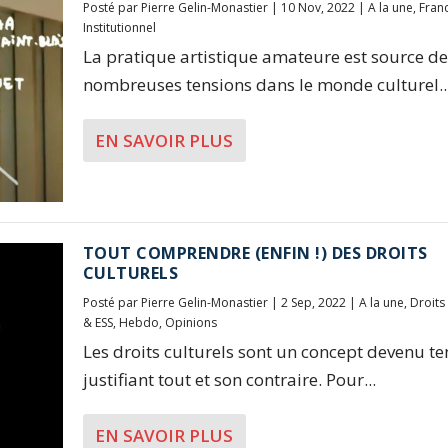
Posté par
Pierre Gelin-Monastier
|
10 Nov, 2022
|
A la une
,
Fran
Institutionnel
La pratique artistique amateure est source de
nombreuses tensions dans le monde culturel..
EN SAVOIR PLUS
TOUT COMPRENDRE (ENFIN !) DES DROITS
CULTURELS
Posté par
Pierre Gelin-Monastier
|
2 Sep, 2022
|
A la une
,
Droits 
& ESS
,
Hebdo
,
Opinions
Les droits culturels sont un concept devenu t
justifiant tout et son contraire. Pour...
EN SAVOIR PLUS