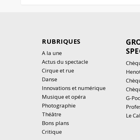
GRO
RUBRIQUES
SPE
A la une
Actus du spectacle
Chèqu
Cirque et rue
Heno
Danse
Chèq
Innovations et numérique
Chèqu
Musique et opéra
G-Po
Photographie
Profe
Thé
â
tre
Le Ca
Bons plans
Critique