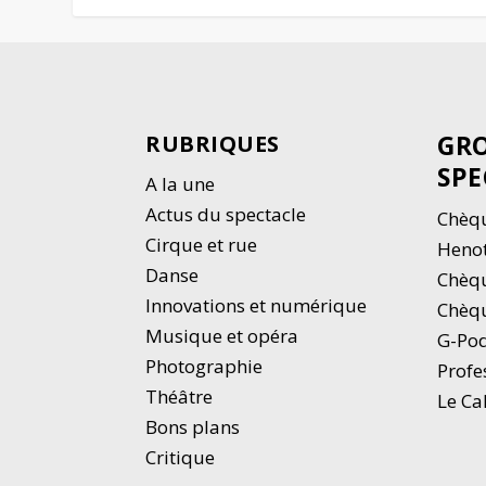
GRO
RUBRIQUES
SPE
A la une
Actus du spectacle
Chèqu
Cirque et rue
Heno
Danse
Chèq
Innovations et numérique
Chèqu
Musique et opéra
G-Po
Photographie
Profe
Thé
â
tre
Le Ca
Bons plans
Critique