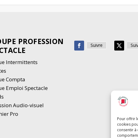
UPE PROFESSION
Suivre
Sui
CTACLE
e Intermittents
tes
ue Compta
e Emploi Spectacle
ds
ssion Audio-visuel
hier Pro
Pour offrir 
cookies pou
consentir à
comportement