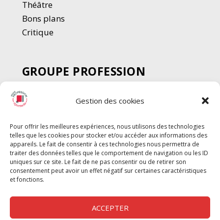
Thé
â
tre
Bons plans
Critique
GROUPE PROFESSION
SPECTACLE
Gestion des cookies
Chèque Intermittents
Henotes
Pour offrir les meilleures expériences, nous utilisons des technologies
Chèque Compta
telles que les cookies pour stocker et/ou accéder aux informations des
Chèque Emploi Spectacle
appareils. Le fait de consentir à ces technologies nous permettra de
traiter des données telles que le comportement de navigation ou les ID
G-Pods
uniques sur ce site. Le fait de ne pas consentir ou de retirer son
consentement peut avoir un effet négatif sur certaines caractéristiques
Profession Audio-visuel
Suivre
Suivre
et fonctions.
Le Cahier Pro
ACCEPTER