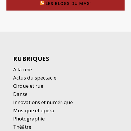
LES BLOGS DU MAG’
RUBRIQUES
A la une
Actus du spectacle
Cirque et rue
Danse
Innovations et numérique
Musique et opéra
Photographie
Thé
â
tre