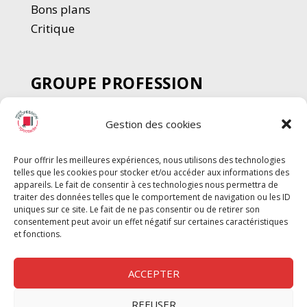
Bons plans
Critique
GROUPE PROFESSION
SPECTACLE
Gestion des cookies
Chèque Intermittents
Henotes
Pour offrir les meilleures expériences, nous utilisons des technologies
Chèque Compta
telles que les cookies pour stocker et/ou accéder aux informations des
Chèque Emploi Spectacle
appareils. Le fait de consentir à ces technologies nous permettra de
traiter des données telles que le comportement de navigation ou les ID
G-Pods
uniques sur ce site. Le fait de ne pas consentir ou de retirer son
consentement peut avoir un effet négatif sur certaines caractéristiques
Profession Audio-visuel
Suivre
Suivre
et fonctions.
Le Cahier Pro
ACCEPTER
REFUSER