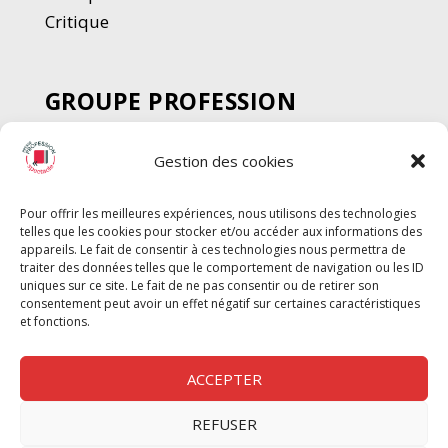
Critique
GROUPE PROFESSION
SPECTACLE
Gestion des cookies
Chèque Intermittents
Henotes
Pour offrir les meilleures expériences, nous utilisons des technologies
Chèque Compta
telles que les cookies pour stocker et/ou accéder aux informations des
Chèque Emploi Spectacle
appareils. Le fait de consentir à ces technologies nous permettra de
traiter des données telles que le comportement de navigation ou les ID
G-Pods
uniques sur ce site. Le fait de ne pas consentir ou de retirer son
consentement peut avoir un effet négatif sur certaines caractéristiques
Profession Audio-visuel
Suivre
Suivre
et fonctions.
Le Cahier Pro
ACCEPTER
REFUSER