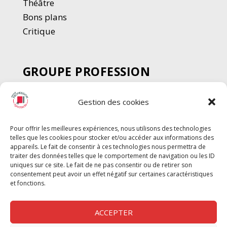
Thé
â
tre
Bons plans
Critique
GROUPE PROFESSION
SPECTACLE
Gestion des cookies
Chèque Intermittents
Henotes
Pour offrir les meilleures expériences, nous utilisons des technologies
Chèque Compta
telles que les cookies pour stocker et/ou accéder aux informations des
Chèque Emploi Spectacle
appareils. Le fait de consentir à ces technologies nous permettra de
traiter des données telles que le comportement de navigation ou les ID
G-Pods
uniques sur ce site. Le fait de ne pas consentir ou de retirer son
consentement peut avoir un effet négatif sur certaines caractéristiques
Profession Audio-visuel
Suivre
Suivre
et fonctions.
Le Cahier Pro
ACCEPTER