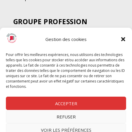
GROUPE PROFESSION
SPECTACLE
Gestion des cookies
Chèque Intermittents
Henotes
Pour offrir les meilleures expériences, nous utilisons des technologies
Chèque Compta
telles que les cookies pour stocker et/ou accéder aux informations des
Chèque Emploi Spectacle
appareils. Le fait de consentir à ces technologies nous permettra de
traiter des données telles que le comportement de navigation ou les ID
G-Pods
uniques sur ce site. Le fait de ne pas consentir ou de retirer son
consentement peut avoir un effet négatif sur certaines caractéristiques
Profession Audio-visuel
Suivre
Suivre
et fonctions.
Le Cahier Pro
ACCEPTER
REFUSER
Nous contacter
VOIR LES PRÉFÉRENCES