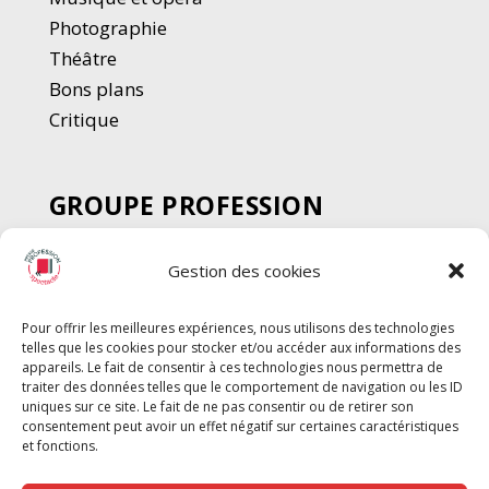
Photographie
Thé
â
tre
Bons plans
Critique
GROUPE PROFESSION
SPECTACLE
Gestion des cookies
Chèque Intermittents
Henotes
Pour offrir les meilleures expériences, nous utilisons des technologies
Chèque Compta
telles que les cookies pour stocker et/ou accéder aux informations des
Chèque Emploi Spectacle
appareils. Le fait de consentir à ces technologies nous permettra de
traiter des données telles que le comportement de navigation ou les ID
G-Pods
uniques sur ce site. Le fait de ne pas consentir ou de retirer son
consentement peut avoir un effet négatif sur certaines caractéristiques
Profession Audio-visuel
Suivre
Suivre
et fonctions.
Le Cahier Pro