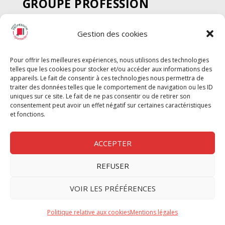
GROUPE PROFESSION
SPECTACLE
Gestion des cookies
Chèque Intermittents
Henotes
Pour offrir les meilleures expériences, nous utilisons des technologies
Chèque Compta
telles que les cookies pour stocker et/ou accéder aux informations des
Chèque Emploi Spectacle
appareils. Le fait de consentir à ces technologies nous permettra de
traiter des données telles que le comportement de navigation ou les ID
G-Pods
uniques sur ce site. Le fait de ne pas consentir ou de retirer son
consentement peut avoir un effet négatif sur certaines caractéristiques
Profession Audio-visuel
Suivre
Suivre
et fonctions.
Le Cahier Pro
ACCEPTER
REFUSER
Nous contacter
VOIR LES PRÉFÉRENCES
Politique de confidentilité
Politique relative aux cookies
Mentions légales