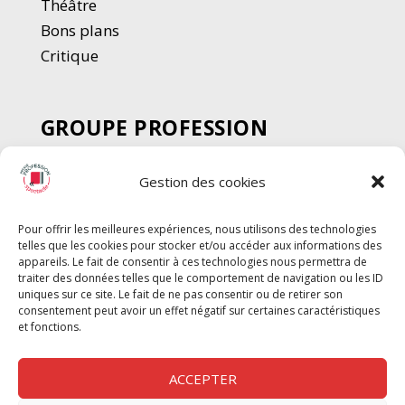
Thé
â
tre
Bons plans
Critique
GROUPE PROFESSION
SPECTACLE
Gestion des cookies
Chèque Intermittents
Henotes
Pour offrir les meilleures expériences, nous utilisons des technologies
Chèque Compta
telles que les cookies pour stocker et/ou accéder aux informations des
Chèque Emploi Spectacle
appareils. Le fait de consentir à ces technologies nous permettra de
traiter des données telles que le comportement de navigation ou les ID
G-Pods
uniques sur ce site. Le fait de ne pas consentir ou de retirer son
consentement peut avoir un effet négatif sur certaines caractéristiques
Profession Audio-visuel
Suivre
Suivre
et fonctions.
Le Cahier Pro
ACCEPTER