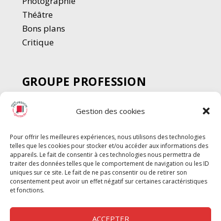
Photographie
Thé
â
tre
Bons plans
Critique
GROUPE PROFESSION
SPECTACLE
Gestion des cookies
Chèque Intermittents
Henotes
Pour offrir les meilleures expériences, nous utilisons des technologies
Chèque Compta
telles que les cookies pour stocker et/ou accéder aux informations des
Chèque Emploi Spectacle
appareils. Le fait de consentir à ces technologies nous permettra de
traiter des données telles que le comportement de navigation ou les ID
G-Pods
uniques sur ce site. Le fait de ne pas consentir ou de retirer son
consentement peut avoir un effet négatif sur certaines caractéristiques
Profession Audio-visuel
Suivre
Suivre
et fonctions.
Le Cahier Pro
ACCEPTER