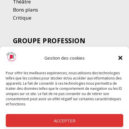
Thé
â
tre
Bons plans
Critique
GROUPE PROFESSION
SPECTACLE
Gestion des cookies
Chèque Intermittents
Henotes
Pour offrir les meilleures expériences, nous utilisons des technologies
Chèque Compta
telles que les cookies pour stocker et/ou accéder aux informations des
Chèque Emploi Spectacle
appareils. Le fait de consentir à ces technologies nous permettra de
traiter des données telles que le comportement de navigation ou les ID
G-Pods
uniques sur ce site. Le fait de ne pas consentir ou de retirer son
consentement peut avoir un effet négatif sur certaines caractéristiques
Profession Audio-visuel
Suivre
Suivre
et fonctions.
Le Cahier Pro
ACCEPTER