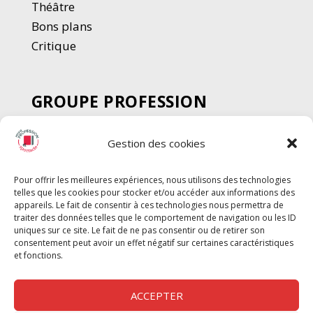
Thé
â
tre
Bons plans
Critique
GROUPE PROFESSION
SPECTACLE
Gestion des cookies
Chèque Intermittents
Henotes
Pour offrir les meilleures expériences, nous utilisons des technologies
Chèque Compta
telles que les cookies pour stocker et/ou accéder aux informations des
Chèque Emploi Spectacle
appareils. Le fait de consentir à ces technologies nous permettra de
traiter des données telles que le comportement de navigation ou les ID
G-Pods
uniques sur ce site. Le fait de ne pas consentir ou de retirer son
consentement peut avoir un effet négatif sur certaines caractéristiques
Profession Audio-visuel
Suivre
Suivre
et fonctions.
Le Cahier Pro
ACCEPTER