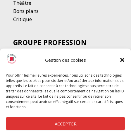
Thé
â
tre
Bons plans
Critique
GROUPE PROFESSION
SPECTACLE
Gestion des cookies
Chèque Intermittents
Henotes
Pour offrir les meilleures expériences, nous utilisons des technologies
Chèque Compta
telles que les cookies pour stocker et/ou accéder aux informations des
Chèque Emploi Spectacle
appareils. Le fait de consentir à ces technologies nous permettra de
traiter des données telles que le comportement de navigation ou les ID
G-Pods
uniques sur ce site. Le fait de ne pas consentir ou de retirer son
consentement peut avoir un effet négatif sur certaines caractéristiques
Profession Audio-visuel
Suivre
Suivre
et fonctions.
Le Cahier Pro
ACCEPTER