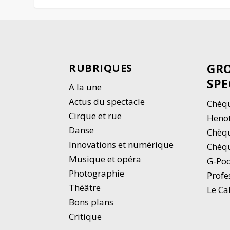
GRO
RUBRIQUES
SPE
A la une
Actus du spectacle
Chèqu
Cirque et rue
Heno
Danse
Chèq
Innovations et numérique
Chèqu
Musique et opéra
G-Po
Photographie
Profe
Thé
â
tre
Le Ca
Bons plans
Critique