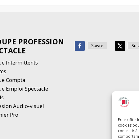
UPE PROFESSION
Suivre
Sui
CTACLE
e Intermittents
tes
ue Compta
e Emploi Spectacle
ds
ssion Audio-visuel
hier Pro
Pour offrir 
cookies pou
consentir à
comportement