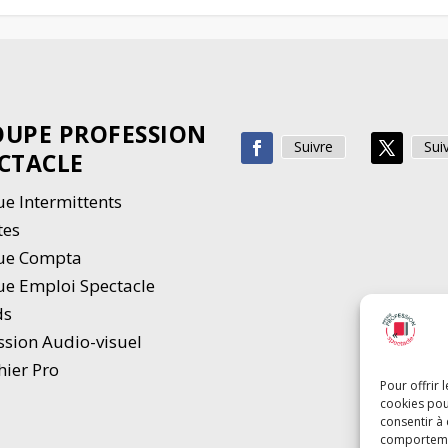
UPE PROFESSION
Suivre
Sui
CTACLE
e Intermittents
tes
ue Compta
e Emploi Spectacle
ds
ssion Audio-visuel
hier Pro
Pour offrir 
cookies pou
consentir à
comportement