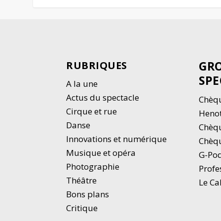
GRO
RUBRIQUES
SPE
A la une
Actus du spectacle
Chèqu
Cirque et rue
Heno
Danse
Chèq
Innovations et numérique
Chèqu
Musique et opéra
G-Po
Photographie
Profe
Thé
â
tre
Le Ca
Bons plans
Critique