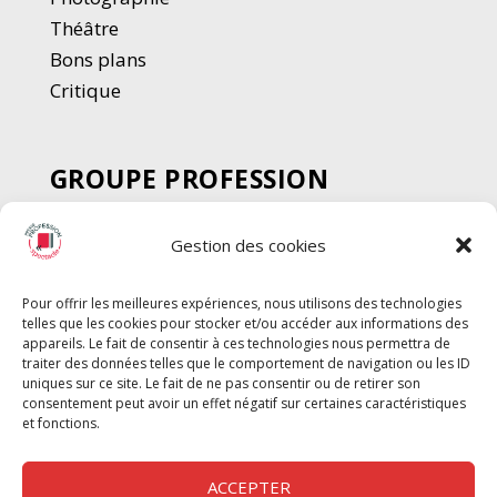
Thé
â
tre
Bons plans
Critique
GROUPE PROFESSION
SPECTACLE
Gestion des cookies
Chèque Intermittents
Henotes
Pour offrir les meilleures expériences, nous utilisons des technologies
Chèque Compta
telles que les cookies pour stocker et/ou accéder aux informations des
Chèque Emploi Spectacle
appareils. Le fait de consentir à ces technologies nous permettra de
traiter des données telles que le comportement de navigation ou les ID
G-Pods
uniques sur ce site. Le fait de ne pas consentir ou de retirer son
consentement peut avoir un effet négatif sur certaines caractéristiques
Profession Audio-visuel
Suivre
Suivre
et fonctions.
Le Cahier Pro
ACCEPTER