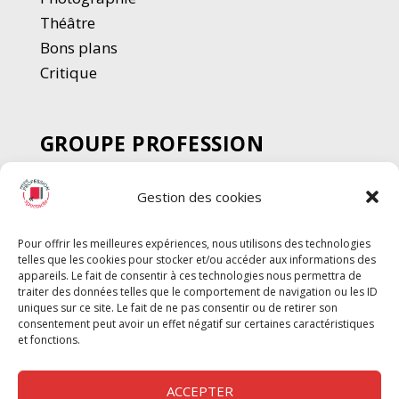
Thé
â
tre
Bons plans
Critique
GROUPE PROFESSION
SPECTACLE
Gestion des cookies
Chèque Intermittents
Henotes
Pour offrir les meilleures expériences, nous utilisons des technologies
Chèque Compta
telles que les cookies pour stocker et/ou accéder aux informations des
Chèque Emploi Spectacle
appareils. Le fait de consentir à ces technologies nous permettra de
traiter des données telles que le comportement de navigation ou les ID
G-Pods
uniques sur ce site. Le fait de ne pas consentir ou de retirer son
consentement peut avoir un effet négatif sur certaines caractéristiques
Profession Audio-visuel
Suivre
Suivre
et fonctions.
Le Cahier Pro
ACCEPTER