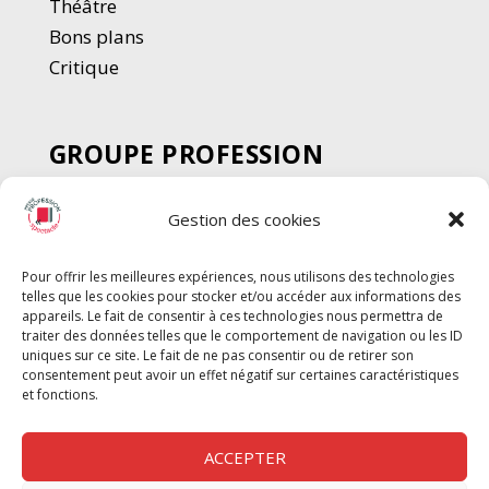
Thé
â
tre
Bons plans
Critique
GROUPE PROFESSION
SPECTACLE
Gestion des cookies
Chèque Intermittents
Henotes
Pour offrir les meilleures expériences, nous utilisons des technologies
Chèque Compta
telles que les cookies pour stocker et/ou accéder aux informations des
Chèque Emploi Spectacle
appareils. Le fait de consentir à ces technologies nous permettra de
traiter des données telles que le comportement de navigation ou les ID
G-Pods
uniques sur ce site. Le fait de ne pas consentir ou de retirer son
consentement peut avoir un effet négatif sur certaines caractéristiques
Profession Audio-visuel
Suivre
Suivre
et fonctions.
Le Cahier Pro
ACCEPTER