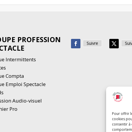
UPE PROFESSION
Suivre
Sui
CTACLE
e Intermittents
tes
ue Compta
e Emploi Spectacle
ds
ssion Audio-visuel
hier Pro
Pour offrir 
cookies pou
consentir à
comportement