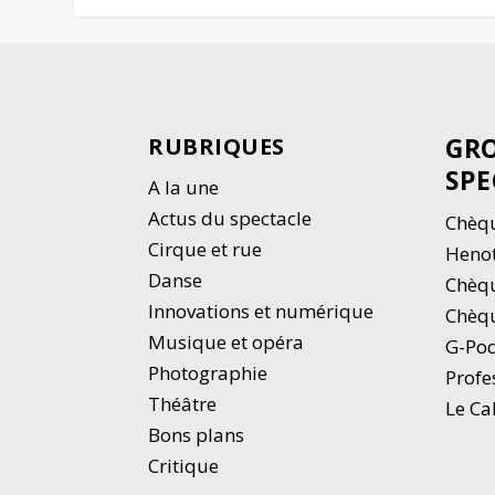
GRO
RUBRIQUES
SPE
A la une
Actus du spectacle
Chèqu
Cirque et rue
Heno
Danse
Chèq
Innovations et numérique
Chèqu
Musique et opéra
G-Po
Photographie
Profe
Thé
â
tre
Le Ca
Bons plans
Critique